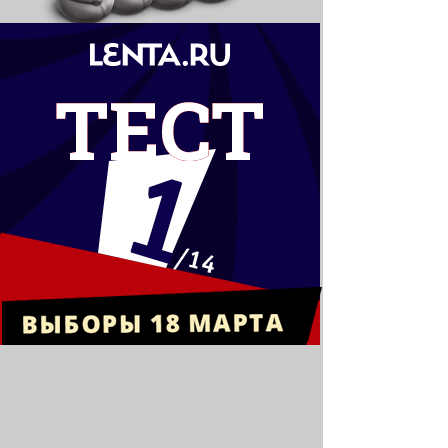
ТЕСТ
С чего должно
начинаться первое
обращение Президента?