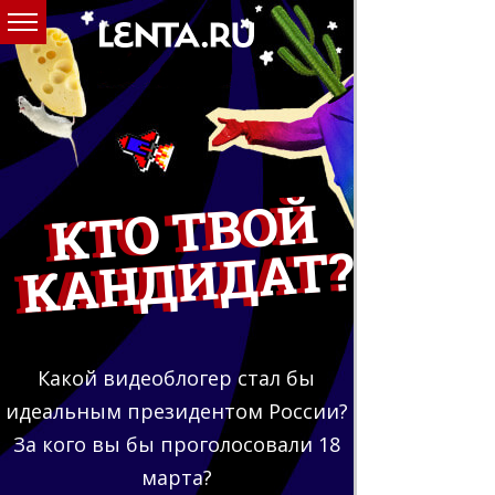
К
Т
О
Т
В
О
Й
К
А
Н
Д
И
Д
А
Т?
Какой видеоблогер стал бы
идеальным президентом России?
За кого вы бы проголосовали 18
марта?